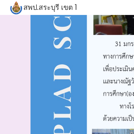
Skip
สพป.สระบุรี เขต 1
to
S
content
fo