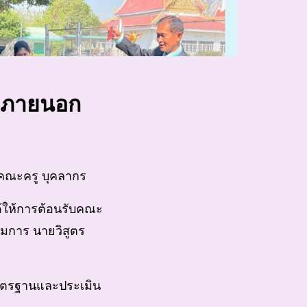
าพภายนอก
ยคณะครู บุคลากร
้ให้การต้อนรับคณะ
รมการ นายวิสูตร
มาตรฐานและประเมิน