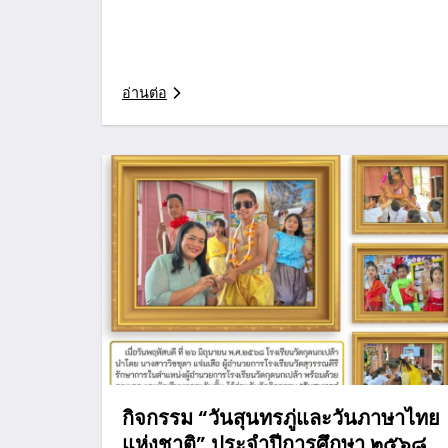
อ่านต่อ
กิจกรรม “วันสุนทรภู่และวันภาษาไทย
แห่งชาติ” ประจำปีการศึกษา ๒๕๖๘