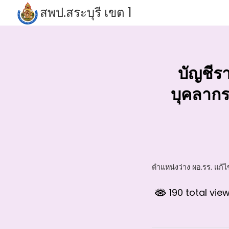
Skip
สพป.สระบุรี เขต 1
to
S
content
fo
บัญชีร
บุคลาก
ตำแหน่งว่าง ผอ.รร. แก้ไ
190 total vie