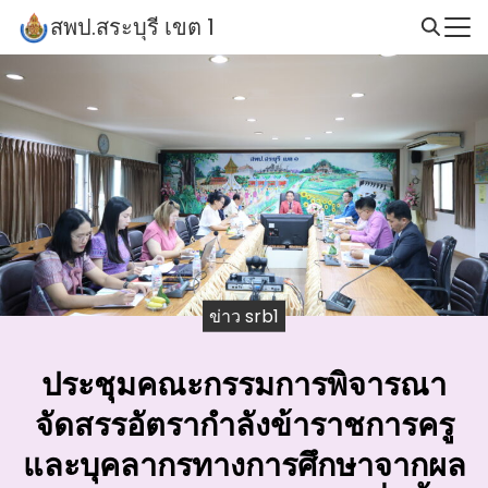
Skip
สพป.สระบุรี เขต 1
to
Search
content
for:
ข่าว srb1
ประชุมคณะกรรมการพิจารณา
จัดสรรอัตรากำลังข้าราชการครู
และบุคลากรทางการศึกษาจากผล