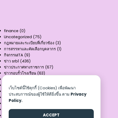
finance
(0)
Uncategorized
(75)
กฎหมายและระเบียบที่เกี่ยวข้อง
(3)
การสรรหาและคัดเลือกบุคลากร
(1)
กิจกรรมITA
(9)
ข่าว srb1
(436)
ข่าวประกาศทางราชการ
(67)
ข่าวรอบรั้วโรงเรียน
(63)
คู่มือการให้บริการ
(11)
ผลงานวิชาการ
(3)
เว็บไซต์นี้ใช้คุกกี้ (Cookies) เพื่อพัฒนา
รายงานงบทดลอง
(32)
ประสบการณ์ของผู้ใช้ให้ดียิ่งขึ้น ตาม
Privacy
สรุปผลการเบิกจ่าย
(8)
Policy.
หนังสือราชการ
(3)
เอกสารเผยแพร่
(25)
ACCEPT
แบบฟอร์ม
(9)