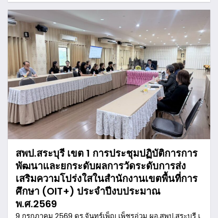
สพป.สระบุรี เขต 1 การประชุมปฏิบัติการการ
พัฒนาและยกระดับผลการวัดระดับการส่ง
เสริมความโปร่งใสในสำนักงานเขตพื้นที่การ
ศึกษา (OIT+) ประจำปีงบประมาณ
พ.ศ.2569
9 กรกฎาคม 2569 ดร.จันทร์เพ็ญ เพ็ชรอ่วม ผอ.สพป.สระบุรี เ