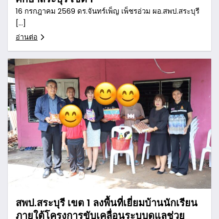
16 กรกฎาคม 2569 ดร.จันทร์เพ็ญ เพ็ชรอ่วม ผอ.สพป.สระบุรี
[…]
อ่านต่อ
สพป.สระบุรี เขต 1 ลงพื้นที่เยี่ยมบ้านนักเรียน
ภายใต้โครงการขับเคลื่อนระบบดูแลช่วย