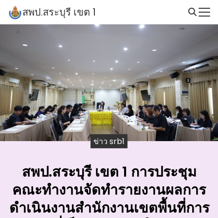
Skip
สพป.สระบุรี เขต 1
to
Search
content
for:
ข่าว srb1
สพป.สระบุรี เขต 1 การประชุม
คณะทำงานจัดทำรายงานผลการ
ดำเนินงานสำนักงานเขตพื้นที่การ