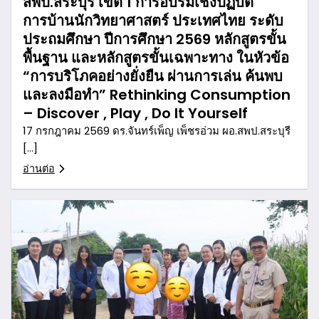
สพป.สระบุรี เขต 1 การอบรมเชิงปฏิบัติ
การบ้านนักวิทยาศาสตร์ ประเทศไทย ระดับ
ประถมศึกษา ปีการศึกษา 2569 หลักสูตรขั้น
พื้นฐาน และหลักสูตรขั้นเฉพาะทาง ในหัวข้อ
“การบริโภคอย่างยั่งยืน ผ่านการเล่น ค้นพบ
และลงมือทำ” Rethinking Consumption
– Discover , Play , Do It Yourself
17 กรกฎาคม 2569 ดร.จันทร์เพ็ญ เพ็ชรอ่วม ผอ.สพป.สระบุรี
[…]
อ่านต่อ