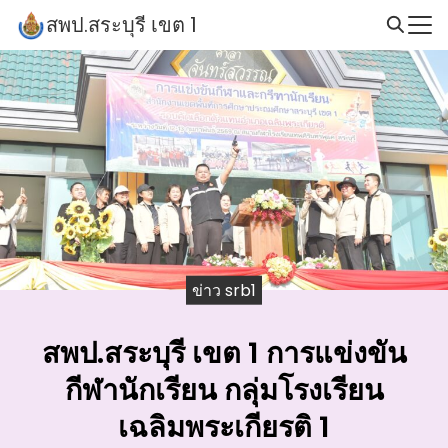
Skip
สพป.สระบุรี เขต 1
to
Search
content
for:
ข่าว srb1
สพป.สระบุรี เขต 1 การแข่งขัน
กีฬานักเรียน กลุ่มโรงเรียน
เฉลิมพระเกียรติ 1