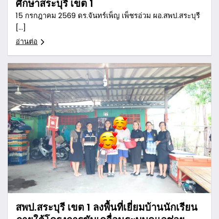
ศึกษาสระบุรี เขต 1
15 กรกฎาคม 2569 ดร.จันทร์เพ็ญ เพ็ชรอ่วม ผอ.สพป.สระบุรี
[…]
อ่านต่อ
สพป.สระบุรี เขต 1 ลงพื้นที่เยี่ยมบ้านนักเรียน