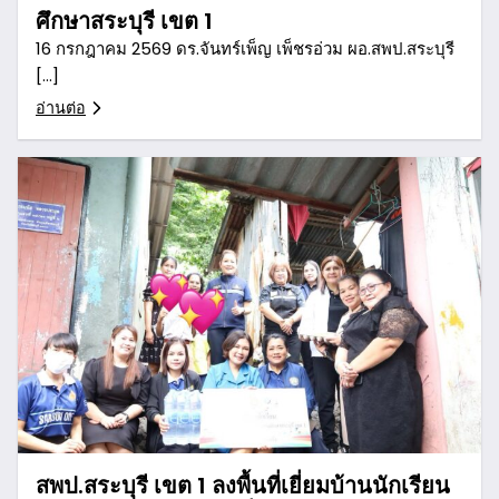
ศึกษาสระบุรี เขต 1
16 กรกฎาคม 2569 ดร.จันทร์เพ็ญ เพ็ชรอ่วม ผอ.สพป.สระบุรี
[…]
อ่านต่อ
สพป.สระบุรี เขต 1 ลงพื้นที่เยี่ยมบ้านนักเรียน