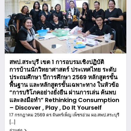
สพป.สระบุรี เขต 1 การอบรมเชิงปฏิบัติ
การบ้านนักวิทยาศาสตร์ ประเทศไทย ระดับ
ประถมศึกษา ปีการศึกษา 2569 หลักสูตรขั้น
พื้นฐาน และหลักสูตรขั้นเฉพาะทาง ในหัวข้อ
“การบริโภคอย่างยั่งยืน ผ่านการเล่น ค้นพบ
และลงมือทำ” Rethinking Consumption
– Discover , Play , Do It Yourself
17 กรกฎาคม 2569 ดร.จันทร์เพ็ญ เพ็ชรอ่วม ผอ.สพป.สระบุรี
[…]
อ่านต่อ