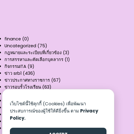
finance
(0)
Uncategorized
(75)
กฎหมายและระเบียบที่เกี่ยวข้อง
(3)
การสรรหาและคัดเลือกบุคลากร
(1)
กิจกรรมITA
(9)
ข่าว srb1
(436)
ข่าวประกาศทางราชการ
(67)
ข่าวรอบรั้วโรงเรียน
(63)
คู่มือการให้บริการ
(11)
ผลงานวิชาการ
(3)
เว็บไซต์นี้ใช้คุกกี้ (Cookies) เพื่อพัฒนา
รายงานงบทดลอง
(32)
ประสบการณ์ของผู้ใช้ให้ดียิ่งขึ้น ตาม
Privacy
สรุปผลการเบิกจ่าย
(8)
Policy.
หนังสือราชการ
(3)
เอกสารเผยแพร่
(25)