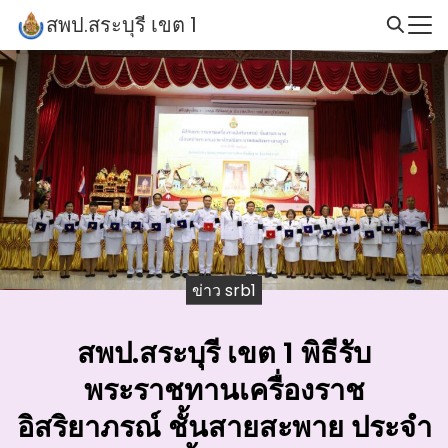
Skip
สพป.สระบุรี เขต 1
to
Search
content
for:
ข่าว srb1
สพป.สระบุรี เขต 1 พิธีรับ
พระราชทานเครื่องราช
อิสริยาภรณ์ ชั้นสายสะพาย ประจำ