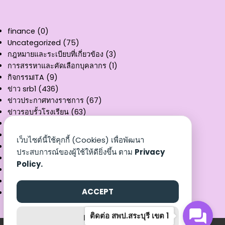
finance
(0)
Uncategorized
(75)
กฎหมายและระเบียบที่เกี่ยวข้อง
(3)
การสรรหาและคัดเลือกบุคลากร
(1)
กิจกรรมITA
(9)
ข่าว srb1
(436)
ข่าวประกาศทางราชการ
(67)
ข่าวรอบรั้วโรงเรียน
(63)
คู่มือการให้บริการ
(11)
ผลงานวิชาการ
(3)
เว็บไซต์นี้ใช้คุกกี้ (Cookies) เพื่อพัฒนา
รายงานงบทดลอง
(32)
ประสบการณ์ของผู้ใช้ให้ดียิ่งขึ้น ตาม
Privacy
สรุปผลการเบิกจ่าย
(8)
Policy.
หนังสือราชการ
(3)
เอกสารเผยแพร่
(25)
ACCEPT
แบบฟอร์ม
(9)
ติดต่อ สพป.สระบุรี เขต 1
REJECT