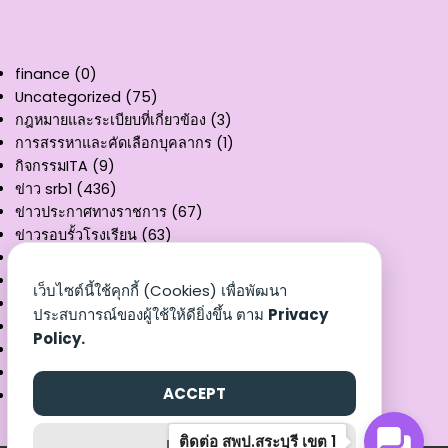
finance
(0)
Uncategorized
(75)
กฎหมายและระเบียบที่เกี่ยวข้อง
(3)
การสรรหาและคัดเลือกบุคลากร
(1)
กิจกรรมITA
(9)
ข่าว srb1
(436)
ข่าวประกาศทางราชการ
(67)
ข่าวรอบรั้วโรงเรียน
(63)
คู่มือการให้บริการ
(11)
ผลงานวิชาการ
(3)
เว็บไซต์นี้ใช้คุกกี้ (Cookies) เพื่อพัฒนา
รายงานงบทดลอง
(32)
ประสบการณ์ของผู้ใช้ให้ดียิ่งขึ้น ตาม
Privacy
สรุปผลการเบิกจ่าย
(8)
Policy.
หนังสือราชการ
(3)
เอกสารเผยแพร่
(25)
ACCEPT
แบบฟอร์ม
(9)
ติดต่อ สพป.สระบุรี เขต 1
REJECT