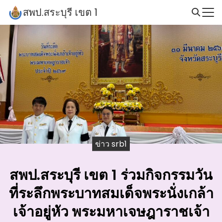
Skip
สพป.สระบุรี เขต 1
to
Search
content
for:
ข่าว srb1
สพป.สระบุรี เขต 1 ร่วมกิจกรรมวัน
ที่ระลึกพระบาทสมเด็จพระนั่งเกล้า
เจ้าอยู่หัว พระมหาเจษฎาราชเจ้า