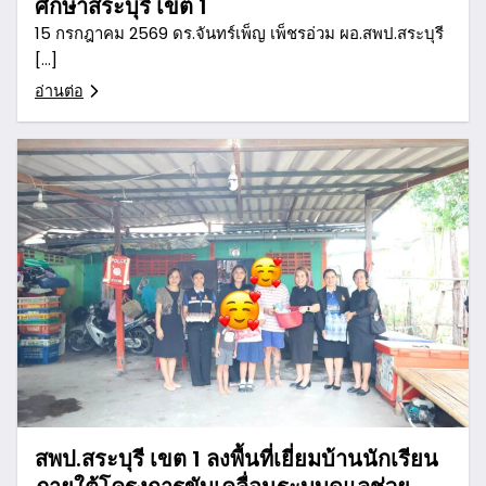
ศึกษาสระบุรี เขต 1
15 กรกฎาคม 2569 ดร.จันทร์เพ็ญ เพ็ชรอ่วม ผอ.สพป.สระบุรี
[…]
อ่านต่อ
สพป.สระบุรี เขต 1 ลงพื้นที่เยี่ยมบ้านนักเรียน