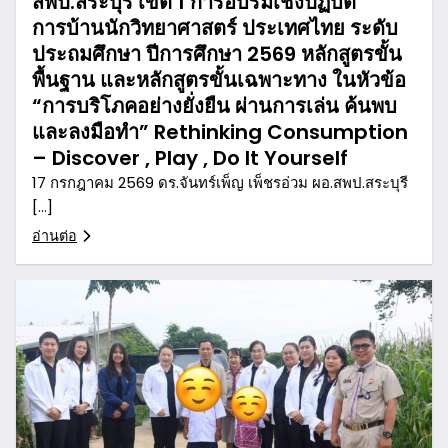
สพป.สระบุรี เขต 1 การอบรมเชิงปฏิบัติ
การบ้านนักวิทยาศาสตร์ ประเทศไทย ระดับ
ประถมศึกษา ปีการศึกษา 2569 หลักสูตรขั้น
พื้นฐาน และหลักสูตรขั้นเฉพาะทาง ในหัวข้อ
“การบริโภคอย่างยั่งยืน ผ่านการเล่น ค้นพบ
และลงมือทำ” Rethinking Consumption
– Discover , Play , Do It Yourself
17 กรกฎาคม 2569 ดร.จันทร์เพ็ญ เพ็ชรอ่วม ผอ.สพป.สระบุรี
[…]
อ่านต่อ