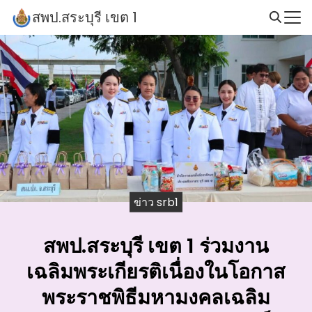
Skip
สพป.สระบุรี เขต 1
to
Search
content
for:
ข่าว srb1
สพป.สระบุรี เขต 1 ร่วมงาน
เฉลิมพระเกียรติเนื่องในโอกาส
พระราชพิธีมหามงคลเฉลิม