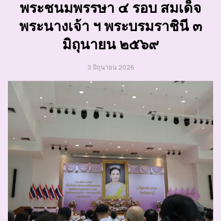
พระชนมพรรษา ๔ รอบ สมเด็จ
พระนางเจ้า ฯ พระบรมราชินี ๓
มิถุนายน ๒๕๖๙
3 มิถุนายน 2026