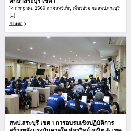
ศึกษาสระบุรี เขต 1
14 กรกฎาคม 2569 ดร.จันทร์เพ็ญ เพ็ชรอ่วม ผอ.สพป.สระบุรี
[…]
อ่านต่อ
สพป.สระบุรี เขต 1 การอบรมเชิงปฏิบัติการ
สร้างพลังแรงบันดาลใจ สู่ครูวิทย์ คณิต & เทค