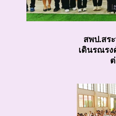
สพป.สระบุ
เดินรณรงค
ต