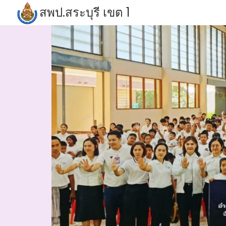
Skip
สพป.สระบุรี เขต 1
to
S
content
fo