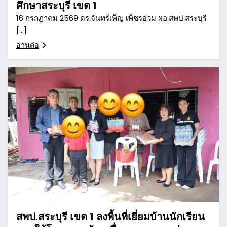
ศึกษาสระบุรี เขต 1
16 กรกฎาคม 2569 ดร.จันทร์เพ็ญ เพ็ชรอ่วม ผอ.สพป.สระบุรี
[…]
อ่านต่อ
สพป.สระบุรี เขต 1 ลงพื้นที่เยี่ยมบ้านนักเรียน