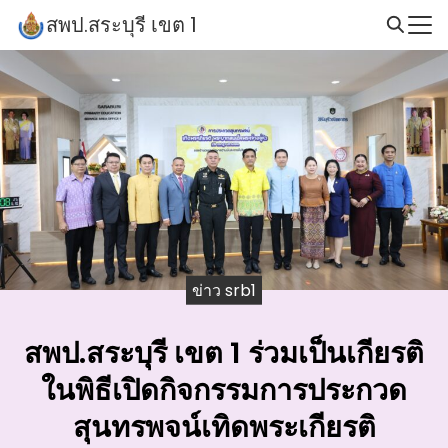
Skip
สพป.สระบุรี เขต 1
to
Search
content
for:
ข่าว srb1
สพป.สระบุรี เขต 1 ร่วมเป็นเกียรติ
ในพิธีเปิดกิจกรรมการประกวด
สุนทรพจน์เทิดพระเกียรติ