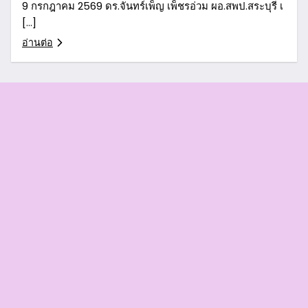
9 กรกฎาคม 2569 ดร.จันทร์เพ็ญ เพ็ชรอ่วม ผอ.สพป.สระบุรี เ
[…]
อ่านต่อ