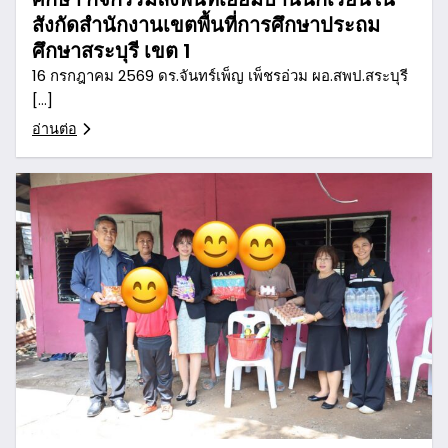
สังกัดสำนักงานเขตพื้นที่การศึกษาประถม
ศึกษาสระบุรี เขต 1
16 กรกฎาคม 2569 ดร.จันทร์เพ็ญ เพ็ชรอ่วม ผอ.สพป.สระบุรี
[…]
อ่านต่อ