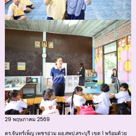
29 พฤษภาคม 2569
ดร.จันทร์เพ็ญ เพชรอ่วม ผอ.สพป.สระบุรี เขต 1 พร้อมด้วย