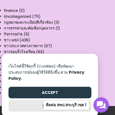
finance
(0)
Uncategorized
(75)
กฎหมายและระเบียบที่เกี่ยวข้อง
(3)
การสรรหาและคัดเลือกบุคลากร
(1)
กิจกรรมITA
(9)
ข่าว srb1
(436)
ข่าวประกาศทางราชการ
(67)
ข่าวรอบรั้วโรงเรียน
(63)
คู่มือการให้บริการ
(11)
ผลงานวิชาการ
(3)
เว็บไซต์นี้ใช้คุกกี้ (Cookies) เพื่อพัฒนา
รายงานงบทดลอง
(32)
ประสบการณ์ของผู้ใช้ให้ดียิ่งขึ้น ตาม
Privacy
สรุปผลการเบิกจ่าย
(8)
Policy.
หนังสือราชการ
(3)
เอกสารเผยแพร่
(25)
ACCEPT
แบบฟอร์ม
(9)
ติดต่อ สพป.สระบุรี เขต 1
REJECT
©2026 สำนักงานเขตพื้นที่การศึกษาประถมศึกษาสระบุรี เขต 1