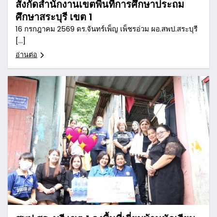
สังกัดสำนักงานเขตพื้นที่การศึกษาประถม
ศึกษาสระบุรี เขต 1
16 กรกฎาคม 2569 ดร.จันทร์เพ็ญ เพ็ชรอ่วม ผอ.สพป.สระบุรี
[…]
อ่านต่อ