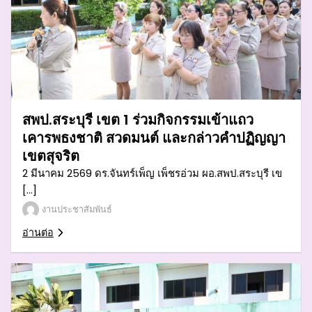
สพป.สระบุรี เขต 1 ร่วมกิจกรรมเข้าแถว
เคารพธงชาติ สวดมนต์ และกล่าวคำปฏิญญา
เขตสุจริต
2 มีนาคม 2569 ดร.จันทร์เพ็ญ เพ็ชรอ่วม ผอ.สพป.สระบุรี เข
[…]
งานประชาสัมพันธ์
อ่านต่อ