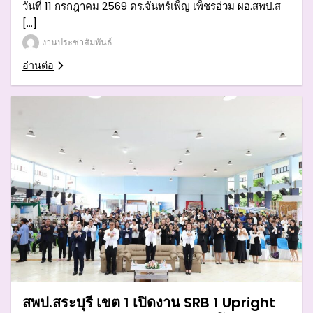
วันที่ 11 กรกฎาคม 2569 ดร.จันทร์เพ็ญ เพ็ชรอ่วม ผอ.สพป.ส
[…]
งานประชาสัมพันธ์
อ่านต่อ
สพป.สระบุรี เขต 1 เปิดงาน SRB 1 Upright