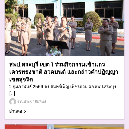
สพป.สระบุรี เขต 1 ร่วมกิจกรรมเข้าแถว
เคารพธงชาติ สวดมนต์ และกล่าวคำปฏิญญา
เขตสุจริต
2 กุมภาพันธ์ 2569 ดร.จันทร์เพ็ญ เพ็ชรอ่วม ผอ.สพป.สระบุร
[…]
งานประชาสัมพันธ์
อ่านต่อ