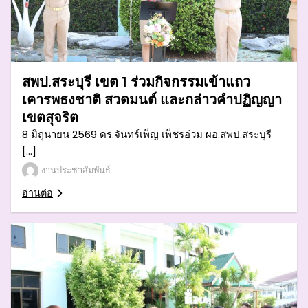
สพป.สระบุรี เขต 1 ร่วมกิจกรรมเข้าแถว
เคารพธงชาติ สวดมนต์ และกล่าวคำปฏิญญา
เขตสุจริต
8 มิถุนายน 2569 ดร.จันทร์เพ็ญ เพ็ชรอ่วม ผอ.สพป.สระบุรี
[…]
งานประชาสัมพันธ์
อ่านต่อ