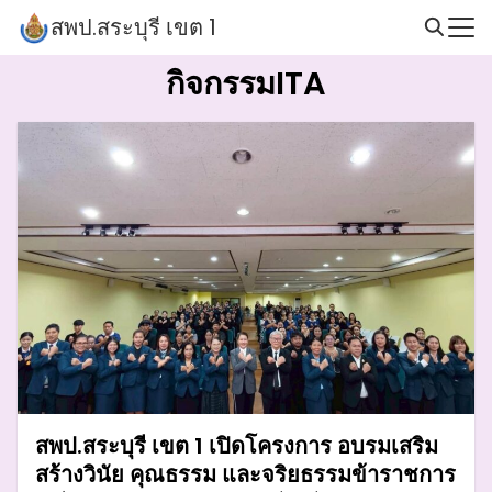
Skip
สพป.สระบุรี เขต 1
to
Search
content
กิจกรรมITA
for:
สพป.สระบุรี เขต 1 เปิดโครงการ อบรมเสริม
สร้างวินัย คุณธรรม และจริยธรรมข้าราชการ