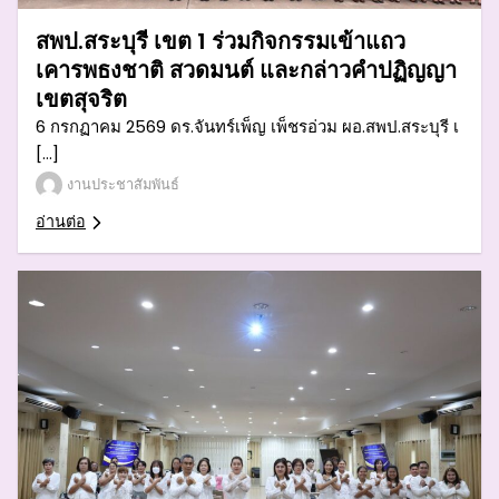
สพป.สระบุรี เขต 1 ร่วมกิจกรรมเข้าแถว
เคารพธงชาติ สวดมนต์ และกล่าวคำปฏิญญา
เขตสุจริต
6 กรกฏาคม 2569 ดร.จันทร์เพ็ญ เพ็ชรอ่วม ผอ.สพป.สระบุรี เ
[…]
งานประชาสัมพันธ์
อ่านต่อ