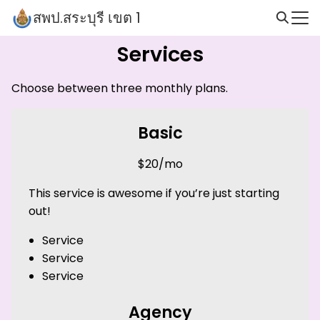
Skip
สพป.สระบุรี เขต 1
to
Search
content
Services
for:
Choose between three monthly plans.
Basic
$20/mo
This service is awesome if you’re just starting
out!
Service
Service
Service
Agency