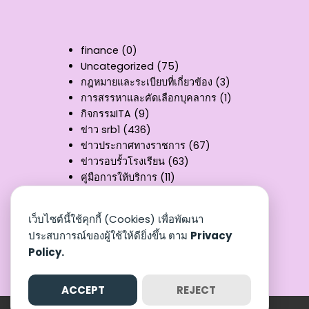
finance
(0)
Uncategorized
(75)
กฎหมายและระเบียบที่เกี่ยวข้อง
(3)
การสรรหาและคัดเลือกบุคลากร
(1)
กิจกรรมITA
(9)
ข่าว srb1
(436)
ข่าวประกาศทางราชการ
(67)
ข่าวรอบรั้วโรงเรียน
(63)
คู่มือการให้บริการ
(11)
ผลงานวิชาการ
(3)
รายงานงบทดลอง
(32)
เว็บไซต์นี้ใช้คุกกี้ (Cookies) เพื่อพัฒนา
สรุปผลการเบิกจ่าย
(8)
ประสบการณ์ของผู้ใช้ให้ดียิ่งขึ้น ตาม
Privacy
หนังสือราชการ
(3)
Policy.
เอกสารเผยแพร่
(25)
แบบฟอร์ม
(9)
ACCEPT
REJECT