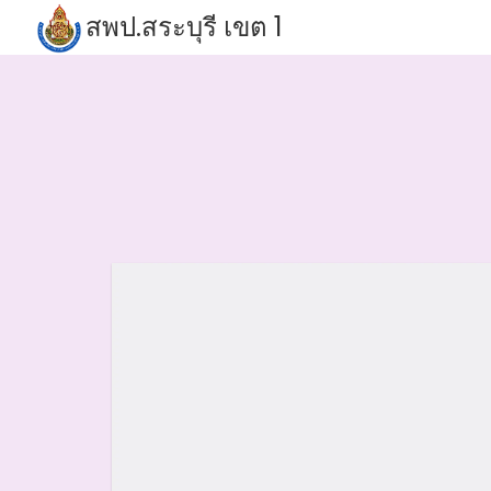
Skip
สพป.สระบุรี เขต 1
to
S
content
fo