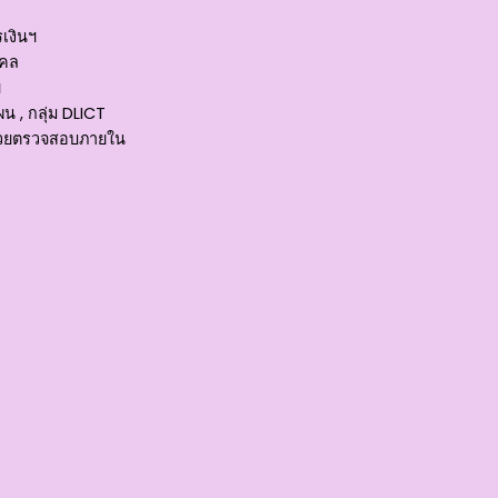
เงินฯ
คคล
ฯ
 , กลุ่ม DLICT
หน่วยตรวจสอบภายใน